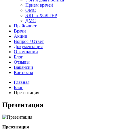
Прием врачей
ОМС
ЭКГ и ХОЛТЕР
ДМС
Прайс-лист
Врачи
Акции
Вопрос / Ответ
Документация
О компании
Блог
Отзывы
Вакансии
Контакты
Главная
Блог
Презентация
Презентация
Презентация