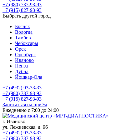
+7 (980) 737-93-93
+7 (915) 827-93-93
Выбрать другой город
Брянск
Вологда
Тамбов
Чебоксары
Орск
Оренбург
Иваново
Пенза
Дубна
Йошкар-Ола
+7 (4932) 93-33-33
+7 (980) 737-93-93
+7 (915) 827-93-93
Записаться на приём
Ежедневно с 7:00 до 24:00
г. Иваново
ул. Лежневская, д. 96
+7 (4932) 93-33-33
+7 (980) 737-93-93