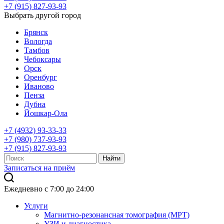
+7 (915) 827-93-93
Выбрать другой город
Брянск
Вологда
Тамбов
Чебоксары
Орск
Оренбург
Иваново
Пенза
Дубна
Йошкар-Ола
+7 (4932) 93-33-33
+7 (980) 737-93-93
+7 (915) 827-93-93
Записаться на приём
Ежедневно с 7:00 до 24:00
Услуги
Магнитно-резонансная томография (МРТ)
УЗИ и диагностика